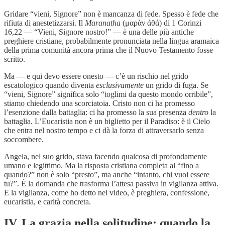
Gridare “vieni, Signore” non è mancanza di fede. Spesso è fede che
rifiuta di anestetizzarsi. Il
Maranatha
(μαρὰν ἀθά) di 1 Corinzi
16,22 — “Vieni, Signore nostro!” — è una delle più antiche
preghiere cristiane, probabilmente pronunciata nella lingua aramaica
della prima comunità ancora prima che il Nuovo Testamento fosse
scritto.
Ma — e qui devo essere onesto — c’è un rischio nel grido
escatologico quando diventa
esclusivamente
un grido di fuga. Se
“vieni, Signore” significa solo “toglimi da questo mondo orribile”,
stiamo chiedendo una scorciatoia. Cristo non ci ha promesso
l’esenzione dalla battaglia: ci ha promesso la sua presenza
dentro
la
battaglia. L’Eucaristia non è un biglietto per il Paradiso: è il Cielo
che entra nel nostro tempo e ci dà la forza di attraversarlo senza
soccombere.
Angela, nel suo grido, stava facendo qualcosa di profondamente
umano e legittimo. Ma la risposta cristiana completa al “fino a
quando?” non è solo “presto”, ma anche “intanto, chi vuoi essere
tu?”. È la domanda che trasforma l’attesa passiva in vigilanza attiva.
E la vigilanza, come ho detto nel video, è preghiera, confessione,
eucaristia, e carità concreta.
IV. La grazia nella solitudine: quando la