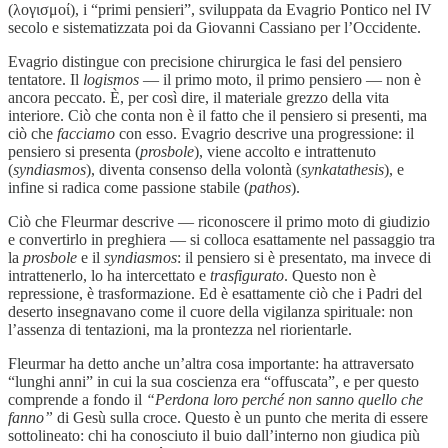
(λογισμοί), i “primi pensieri”, sviluppata da Evagrio Pontico nel IV
secolo e sistematizzata poi da Giovanni Cassiano per l’Occidente.
Evagrio distingue con precisione chirurgica le fasi del pensiero
tentatore. Il
logismos
— il primo moto, il primo pensiero — non è
ancora peccato. È, per così dire, il materiale grezzo della vita
interiore. Ciò che conta non è il fatto che il pensiero si presenti, ma
ciò che
facciamo
con esso. Evagrio descrive una progressione: il
pensiero si presenta (
prosbole
), viene accolto e intrattenuto
(
syndiasmos
), diventa consenso della volontà (
synkatathesis
), e
infine si radica come passione stabile (
pathos
).
Ciò che Fleurmar descrive — riconoscere il primo moto di giudizio
e convertirlo in preghiera — si colloca esattamente nel passaggio tra
la
prosbole
e il
syndiasmos
: il pensiero si è presentato, ma invece di
intrattenerlo, lo ha intercettato e
trasfigurato
. Questo non è
repressione, è trasformazione. Ed è esattamente ciò che i Padri del
deserto insegnavano come il cuore della vigilanza spirituale: non
l’assenza di tentazioni, ma la prontezza nel riorientarle.
Fleurmar ha detto anche un’altra cosa importante: ha attraversato
“lunghi anni” in cui la sua coscienza era “offuscata”, e per questo
comprende a fondo il
“Perdona loro perché non sanno quello che
fanno”
di Gesù sulla croce. Questo è un punto che merita di essere
sottolineato: chi ha conosciuto il buio dall’interno non giudica più