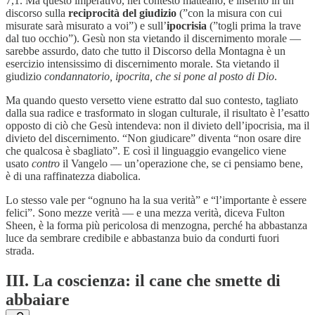
7,1. Ma questo imperativo, nel contesto matteano, è inserito in un
discorso sulla
reciprocità del giudizio
(”con la misura con cui
misurate sarà misurato a voi”) e sull’
ipocrisia
(”togli prima la trave
dal tuo occhio”). Gesù non sta vietando il discernimento morale —
sarebbe assurdo, dato che tutto il Discorso della Montagna è un
esercizio intensissimo di discernimento morale. Sta vietando il
giudizio
condannatorio, ipocrita, che si pone al posto di Dio
.
Ma quando questo versetto viene estratto dal suo contesto, tagliato
dalla sua radice e trasformato in slogan culturale, il risultato è l’esatto
opposto di ciò che Gesù intendeva: non il divieto dell’ipocrisia, ma il
divieto del discernimento. “Non giudicare” diventa “non osare dire
che qualcosa è sbagliato”. E così il linguaggio evangelico viene
usato
contro
il Vangelo — un’operazione che, se ci pensiamo bene,
è di una raffinatezza diabolica.
Lo stesso vale per “ognuno ha la sua verità” e “l’importante è essere
felici”. Sono mezze verità — e una mezza verità, diceva Fulton
Sheen, è la forma più pericolosa di menzogna, perché ha abbastanza
luce da sembrare credibile e abbastanza buio da condurti fuori
strada.
III. La coscienza: il cane che smette di
abbaiare