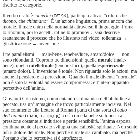
riscritto le categorie.
Il verbo usato è
‘ōmerîm
(אֹמְרִים), participio attivo: “coloro che
dicono
, che
chiamano
“. È un’azione linguistica, prima ancora che
morale. Il male entra nella normalità attraverso il linguaggio. Prima
lo rinomini, poi lo accetti, infine lo promuovi. Isaia descrive
esattamente il processo che ho illustrato nel video: tolleranza →
giustificazione → inversione.
I tre parallelismi — male/bene, tenebre/luce, amaro/dolce — non
sono ridondanti. Coprono tre dimensioni: quella
morale
(male-
bene), quella
intellettuale
(tenebre-luce), quella
esperienziale
(amaro-dolce). L’inversione è totale. Non riguarda solo le azioni, ma
anche il pensiero e la percezione. Quando il male diventa “normale”,
non è solo la volontà ad essere compromessa: è l’intero apparato
percettivo dell’anima.
Giovanni Crisostomo, commentando la dinamica dell’abitudine al
peccato, usa un’immagine che trovo particolarmente incisiva. Nel
suo commento alla Lettera ai Romani parla di una sorta di
callo
dell’anima
(τύλος τῆς ψυχῆς): così come la pelle sottoposta a
pressione costante si indurisce e perde sensibilità, l’anima esposta
continuamente al peccato sviluppa una callosità spirituale. Non sente
più il dolore del male. Non perché il male sia cambiato, ma perché
l’organo che lo percepiva si è atrofizzato.