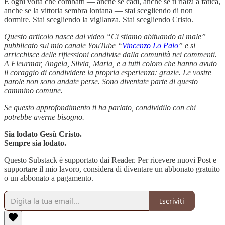
E ogni volta che combatti — anche se cadi, anche se ti rialzi a fatica,
anche se la vittoria sembra lontana — stai scegliendo di non
dormire. Stai scegliendo la vigilanza. Stai scegliendo Cristo.
Questo articolo nasce dal video “Ci stiamo abituando al male”
pubblicato sul mio canale YouTube “
Vincenzo Lo Palo
” e si
arricchisce delle riflessioni condivise dalla comunità nei commenti.
A Fleurmar, Angela, Silvia, Maria, e a tutti coloro che hanno avuto
il coraggio di condividere la propria esperienza: grazie. Le vostre
parole non sono andate perse. Sono diventate parte di questo
cammino comune.
Se questo approfondimento ti ha parlato, condividilo con chi
potrebbe averne bisogno.
Sia lodato Gesù Cristo.
Sempre sia lodato.
Questo Substack è supportato dai Reader. Per ricevere nuovi Post e
supportare il mio lavoro, considera di diventare un abbonato gratuito
o un abbonato a pagamento.
Iscriviti