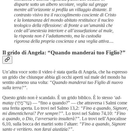
disparte sotto un albero secolare, veglia sul gregge
mentre all’orizzonte si profila un villaggio distante. Il
contrasto visivo tra il raccoglimento cosciente di Cristo
e la lontananza del mondo abitato restituisce il nucleo
teologico della riflessione: di fronte a un’umanità che
cede all’anestesia interiore e all’assuefazione al male,
la risposta non è l’adattamento, ma la custodia
rigorosa della propria coscienza e una veglia attiva.
...
Il grido di Angela: “Quando manderai tuo Figlio?”
Un’altra voce sotto il video è stata quella di Angela, che ha espresso
un grido che chiunque abbia gli occhi aperti sul male del mondo ha
sentito almeno una volta:
“Quando manderai tuo Figlio di nuovo
sulla terra?”
.
Questo grido non è scandalo. È un grido biblico. È lo stesso
‘ad-
matay
(עַד־מָתַי) — “fino a quando?” — che attraversa i Salmi come
una ferita aperta. Lo trovi nel Salmo 13,2:
“Fino a quando, Signore,
mi dimenticherai? Per sempre?”
. Lo trovi nel Salmo 74,10:
“Fino
a quando, o Dio, l’avversario insulterà?”
. Lo trovi nell’Apocalisse
6,10, sulla bocca dei martiri sotto l’altare:
“Fino a quando, Signore
santo e veritiero, non farai giustizia?”
.