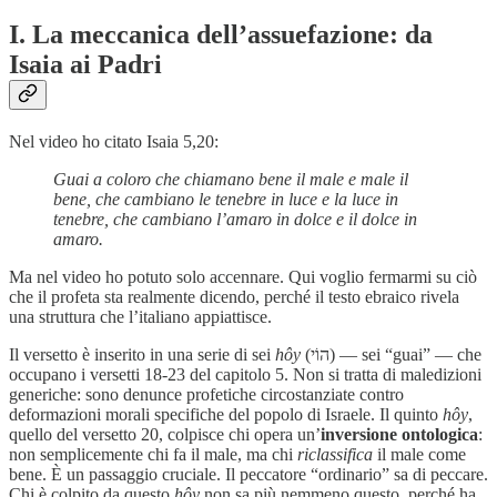
I. La meccanica dell’assuefazione: da
Isaia ai Padri
Nel video ho citato Isaia 5,20:
Guai a coloro che chiamano bene il male e male il
bene, che cambiano le tenebre in luce e la luce in
tenebre, che cambiano l’amaro in dolce e il dolce in
amaro.
Ma nel video ho potuto solo accennare. Qui voglio fermarmi su ciò
che il profeta sta realmente dicendo, perché il testo ebraico rivela
una struttura che l’italiano appiattisce.
Il versetto è inserito in una serie di sei
hôy
(הוֹי) — sei “guai” — che
occupano i versetti 18-23 del capitolo 5. Non si tratta di maledizioni
generiche: sono denunce profetiche circostanziate contro
deformazioni morali specifiche del popolo di Israele. Il quinto
hôy
,
quello del versetto 20, colpisce chi opera un’
inversione ontologica
:
non semplicemente chi fa il male, ma chi
riclassifica
il male come
bene. È un passaggio cruciale. Il peccatore “ordinario” sa di peccare.
Chi è colpito da questo
hôy
non sa più nemmeno questo, perché ha