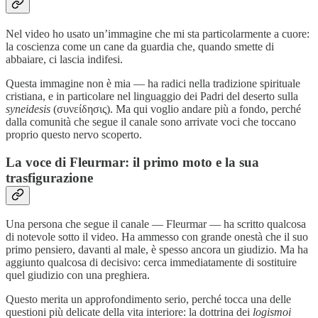
Nel video ho usato un’immagine che mi sta particolarmente a cuore:
la coscienza come un cane da guardia che, quando smette di
abbaiare, ci lascia indifesi.
Questa immagine non è mia — ha radici nella tradizione spirituale
cristiana, e in particolare nel linguaggio dei Padri del deserto sulla
syneidesis
(συνείδησις). Ma qui voglio andare più a fondo, perché
dalla comunità che segue il canale sono arrivate voci che toccano
proprio questo nervo scoperto.
La voce di Fleurmar: il primo moto e la sua
trasfigurazione
Una persona che segue il canale — Fleurmar — ha scritto qualcosa
di notevole sotto il video. Ha ammesso con grande onestà che il suo
primo pensiero, davanti al male, è spesso ancora un giudizio. Ma ha
aggiunto qualcosa di decisivo: cerca immediatamente di sostituire
quel giudizio con una preghiera.
Questo merita un approfondimento serio, perché tocca una delle
questioni più delicate della vita interiore: la dottrina dei
logismoi