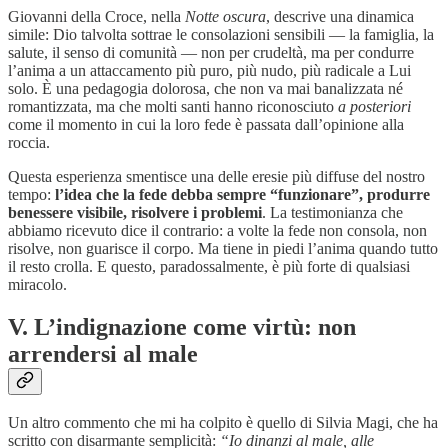
Giovanni della Croce, nella
Notte oscura
, descrive una dinamica
simile: Dio talvolta sottrae le consolazioni sensibili — la famiglia, la
salute, il senso di comunità — non per crudeltà, ma per condurre
l’anima a un attaccamento più puro, più nudo, più radicale a Lui
solo. È una pedagogia dolorosa, che non va mai banalizzata né
romantizzata, ma che molti santi hanno riconosciuto
a posteriori
come il momento in cui la loro fede è passata dall’opinione alla
roccia.
Questa esperienza smentisce una delle eresie più diffuse del nostro
tempo:
l’idea che la fede debba sempre “funzionare”, produrre
benessere visibile, risolvere i problemi
. La testimonianza che
abbiamo ricevuto dice il contrario: a volte la fede non consola, non
risolve, non guarisce il corpo. Ma tiene in piedi l’anima quando tutto
il resto crolla. E questo, paradossalmente, è più forte di qualsiasi
miracolo.
V. L’indignazione come virtù: non
arrendersi al male
Un altro commento che mi ha colpito è quello di Silvia Magi, che ha
scritto con disarmante semplicità:
“Io dinanzi al male, alle