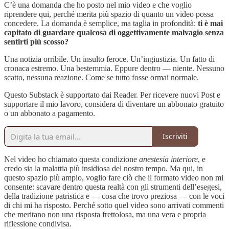
C’è una domanda che ho posto nel mio video e che voglio
riprendere qui, perché merita più spazio di quanto un video possa
concedere. La domanda è semplice, ma taglia in profondità:
ti è mai
capitato di guardare qualcosa di oggettivamente malvagio senza
sentirti più scosso?
Una notizia orribile. Un insulto feroce. Un’ingiustizia. Un fatto di
cronaca estremo. Una bestemmia. Eppure dentro — niente. Nessuno
scatto, nessuna reazione. Come se tutto fosse ormai normale.
Questo Substack è supportato dai Reader. Per ricevere nuovi Post e
supportare il mio lavoro, considera di diventare un abbonato gratuito
o un abbonato a pagamento.
Iscriviti
Nel video ho chiamato questa condizione
anestesia interiore
, e
credo sia la malattia più insidiosa del nostro tempo. Ma qui, in
questo spazio più ampio, voglio fare ciò che il formato video non mi
consente: scavare dentro questa realtà con gli strumenti dell’esegesi,
della tradizione patristica e — cosa che trovo preziosa — con le voci
di chi mi ha risposto. Perché sotto quel video sono arrivati commenti
che meritano non una risposta frettolosa, ma una vera e propria
riflessione condivisa.