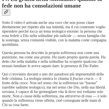
fede non ha consolazioni umane
Sotto il video è arrivata anche una voce che non posso citare
direttamente per rispetto alla sua intimità, ma il cui contenuto voglio
riprendere perché tocca un tema teologico enorme: la persona che
resta fedele a Dio nella solitudine più radicale — senza famiglia che
la sostenga, senza comunità visibile, con la malattia come compagna
quotidiana.
Questa persona ha descritto la propria sofferenza non come una
punizione, ma come una
grazia
. Ha usato proprio questa parola. Ha
detto che nella malattia e nella solitudine ha scoperto qualcosa che
nessun familiare le aveva saputo dare: la presenza di Dio Padre.
Qui ci troviamo davanti a uno dei paradossi più impenetrabili della
fede cristiana. La teologia mistica lo chiama il
fructus crucis
— il
frutto della croce. Non nel senso che la sofferenza sia “buona”
(sarebbe sadismo teologico), ma nel senso che Dio, nella sua libertà
sovrana, è capace di far germogliare vita là dove noi vediamo solo
morte. Non
a causa
della sofferenza, ma
attraverso
di essa — e solo
quando la sofferenza viene offerta, cioè consegnata nelle mani di
Chi sa cosa farne.