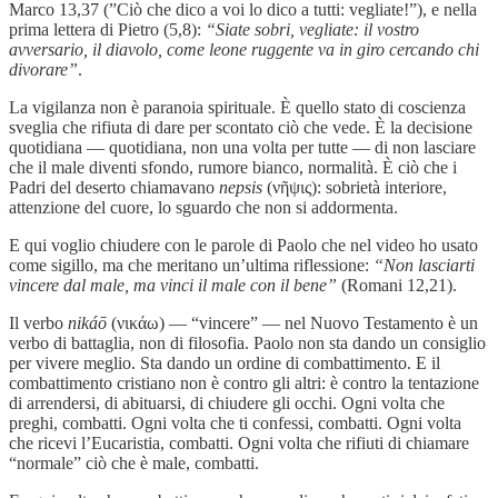
Marco 13,37 (”Ciò che dico a voi lo dico a tutti: vegliate!”), e nella
prima lettera di Pietro (5,8):
“Siate sobri, vegliate: il vostro
avversario, il diavolo, come leone ruggente va in giro cercando chi
divorare”
.
La vigilanza non è paranoia spirituale. È quello stato di coscienza
sveglia che rifiuta di dare per scontato ciò che vede. È la decisione
quotidiana — quotidiana, non una volta per tutte — di non lasciare
che il male diventi sfondo, rumore bianco, normalità. È ciò che i
Padri del deserto chiamavano
nepsis
(νῆψις): sobrietà interiore,
attenzione del cuore, lo sguardo che non si addormenta.
E qui voglio chiudere con le parole di Paolo che nel video ho usato
come sigillo, ma che meritano un’ultima riflessione:
“Non lasciarti
vincere dal male, ma vinci il male con il bene”
(Romani 12,21).
Il verbo
nikáō
(νικάω) — “vincere” — nel Nuovo Testamento è un
verbo di battaglia, non di filosofia. Paolo non sta dando un consiglio
per vivere meglio. Sta dando un ordine di combattimento. E il
combattimento cristiano non è contro gli altri: è contro la tentazione
di arrendersi, di abituarsi, di chiudere gli occhi. Ogni volta che
preghi, combatti. Ogni volta che ti confessi, combatti. Ogni volta
che ricevi l’Eucaristia, combatti. Ogni volta che rifiuti di chiamare
“normale” ciò che è male, combatti.