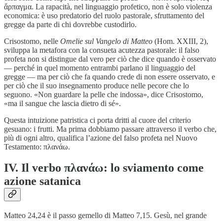
ἅρπαγμα. La rapacità, nel linguaggio profetico, non è solo violenza
economica: è uso predatorio del ruolo pastorale, sfruttamento del
gregge da parte di chi dovrebbe custodirlo.
Crisostomo, nelle
Omelie sul Vangelo di Matteo
(Hom. XXIII, 2),
sviluppa la metafora con la consueta acutezza pastorale: il falso
profeta non si distingue dal vero per ciò che dice quando è osservato
— perché in quel momento entrambi parlano il linguaggio del
gregge — ma per ciò che fa quando crede di non essere osservato, e
per ciò che il suo insegnamento produce nelle pecore che lo
seguono. «Non guardare la pelle che indossa», dice Crisostomo,
«ma il sangue che lascia dietro di sé».
Questa intuizione patristica ci porta dritti al cuore del criterio
gesuano: i frutti. Ma prima dobbiamo passare attraverso il verbo che,
più di ogni altro, qualifica l’azione del falso profeta nel Nuovo
Testamento: πλανάω.
IV. Il verbo πλανάω: lo sviamento come
azione satanica
Matteo 24,24 è il passo gemello di Matteo 7,15. Gesù, nel grande