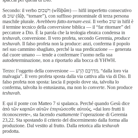
Secondo: il verbo וִישִׁבוּם (
wîšiḇûm
) — hifil imperfetto consecutivo
di שוב (
šûḇ
, “tornare”), con suffisso pronominale di terza persona
maschile plurale.
Avrebbero fatto-tornare-essi
. Il verbo שוב in hifil è
il termine tecnico della
conversione
biblica — il “far ritornare” del
peccatore a Dio. È la parola che la teologia ebraica condensa in
teshuvah
, conversione. Il vero profeta, secondo Geremia,
produce
teshuvah
. Il falso profeta non la produce: anzi, conferma il popolo
nel suo cammino sbagliato, perché la sua predicazione — generata
dal cuore umano — tende a confermare l’uomo nella sua
autodeterminazione, non a riportarlo alla bocca di YHWH.
Terzo: l’oggetto della conversione — מִדַּרְכָּם הָרָע, “dalla loro via
malvagia”. Il vero profeta sposta dalla via cattiva alla via di Dio. Il
falso profeta non sposta: lascia il popolo dove sta, talvolta lo
conferma, talvolta lo entusiasma, ma non lo
converte
. Non produce
teshuvah
.
E qui il ponte con Matteo 7 si spalanca. Perché quando Gesù dice
ἀπὸ τῶν καρπῶν αὐτῶν ἐπιγνώσεσθε αὐτούς, «dai loro frutti li
riconoscerete», sta facendo
esattamente
l’operazione di Geremia
23,22. Sta spostando il criterio del discernimento dalla forma alla
produzione. Dal vestito al frutto. Dalla retorica alla
teshuvah
prodotta.