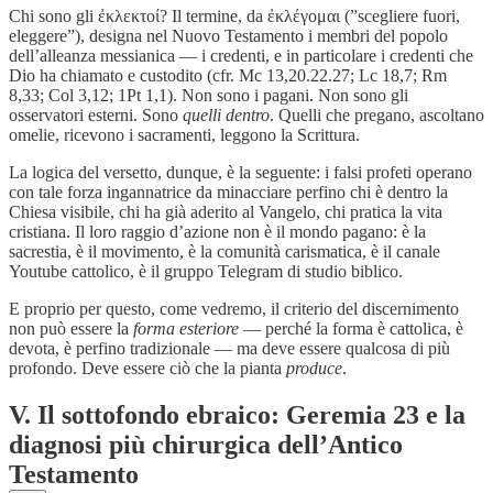
Chi sono gli ἐκλεκτοί? Il termine, da ἐκλέγομαι (”scegliere fuori,
eleggere”), designa nel Nuovo Testamento i membri del popolo
dell’alleanza messianica — i credenti, e in particolare i credenti che
Dio ha chiamato e custodito (cfr. Mc 13,20.22.27; Lc 18,7; Rm
8,33; Col 3,12; 1Pt 1,1). Non sono i pagani. Non sono gli
osservatori esterni. Sono
quelli dentro
. Quelli che pregano, ascoltano
omelie, ricevono i sacramenti, leggono la Scrittura.
La logica del versetto, dunque, è la seguente: i falsi profeti operano
con tale forza ingannatrice da minacciare perfino chi è dentro la
Chiesa visibile, chi ha già aderito al Vangelo, chi pratica la vita
cristiana. Il loro raggio d’azione non è il mondo pagano: è la
sacrestia, è il movimento, è la comunità carismatica, è il canale
Youtube cattolico, è il gruppo Telegram di studio biblico.
E proprio per questo, come vedremo, il criterio del discernimento
non può essere la
forma esteriore
— perché la forma è cattolica, è
devota, è perfino tradizionale — ma deve essere qualcosa di più
profondo. Deve essere ciò che la pianta
produce
.
V. Il sottofondo ebraico: Geremia 23 e la
diagnosi più chirurgica dell’Antico
Testamento