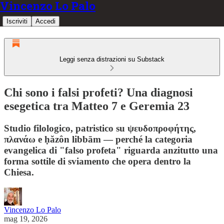
Vincenzo Lo Palo
Iscriviti
Accedi
Leggi senza distrazioni su Substack
Chi sono i falsi profeti? Una diagnosi
esegetica tra Matteo 7 e Geremia 23
Studio filologico, patristico su ψευδοπροφήτης,
πλανάω e ḥăzôn libbām — perché la categoria
evangelica di "falso profeta" riguarda anzitutto una
forma sottile di sviamento che opera dentro la
Chiesa.
Vincenzo Lo Palo
mag 19, 2026