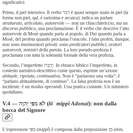
significativi:
Primo, il piel intensivo. Il verbo דבר è quasi sempre usato in piel (la
forma non-piel, qal, è rarissima e arcaica): indica un parlare
strutturato, articolato, autorevole
— non un chiacchiericcio, ma un
discorso pubblico
, una proclamazione. È il verbo che descrive l’atto
autorevole di Mosè quando parla al popolo, di Dio quando parla a
Mosè, del profeta quando proclama l’oracolo. I falsi profeti, dunque,
non sono mormoratori privati: sono
predicatori pubblici, oratori
autorevoli, ministri della parola
. La loro pseudo-profezia è
proclamata con tutta la solennità formale della vera profezia.
Secondo, l’imperfetto יְדַבֵּרוּ. In ebraico biblico l’imperfetto, in
contesto narrativo-descrittivo come questo, esprime un’azione
abituale, ripetuta, continuativa
. Non è “parlarono una volta”: è
“parlano abitualmente, di continuo”. La falsa profezia non è un
incidente: è un
modus operandi
. Una pratica costante. Un ministero
quotidiano.
V.4 — לֹא מִפִּי יְהוָה (
lōʾ mippî Adonai
): non dalla
bocca del Signore
L’espressione מִפִּי (
mippî
) è composta dalla preposizione מִן (
min
,