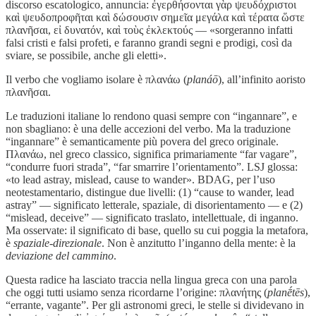
discorso escatologico, annuncia: ἐγερθήσονται γὰρ ψευδόχριστοι
καὶ ψευδοπροφῆται καὶ δώσουσιν σημεῖα μεγάλα καὶ τέρατα ὥστε
πλανῆσαι, εἰ δυνατόν, καὶ τοὺς ἐκλεκτούς — «sorgeranno infatti
falsi cristi e falsi profeti, e faranno grandi segni e prodigi, così da
sviare, se possibile, anche gli eletti».
Il verbo che vogliamo isolare è πλανάω (
planáō
), all’infinito aoristo
πλανῆσαι.
Le traduzioni italiane lo rendono quasi sempre con “ingannare”, e
non sbagliano: è una delle accezioni del verbo. Ma la traduzione
“ingannare” è semanticamente più povera del greco originale.
Πλανάω, nel greco classico, significa primariamente “far vagare”,
“condurre fuori strada”, “far smarrire l’orientamento”. LSJ glossa:
«to lead astray, mislead, cause to wander». BDAG, per l’uso
neotestamentario, distingue due livelli: (1) “cause to wander, lead
astray” — significato letterale, spaziale, di disorientamento — e (2)
“mislead, deceive” — significato traslato, intellettuale, di inganno.
Ma osservate: il significato di base, quello su cui poggia la metafora,
è
spaziale-direzionale
. Non è anzitutto l’inganno della mente: è la
deviazione del cammino
.
Questa radice ha lasciato traccia nella lingua greca con una parola
che oggi tutti usiamo senza ricordarne l’origine: πλανήτης (
planḗtēs
),
“errante, vagante”. Per gli astronomi greci, le stelle si dividevano in