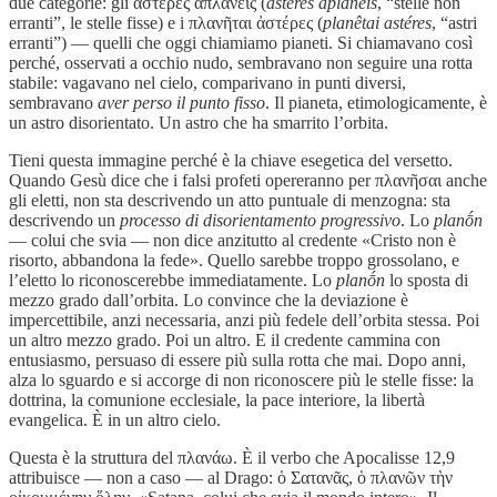
due categorie: gli ἀστέρες ἀπλανεῖς (
astéres aplaneîs
, “stelle non
erranti”, le stelle fisse) e i πλανῆται ἀστέρες (
planêtai astéres
, “astri
erranti”) — quelli che oggi chiamiamo pianeti. Si chiamavano così
perché, osservati a occhio nudo, sembravano non seguire una rotta
stabile: vagavano nel cielo, comparivano in punti diversi,
sembravano
aver perso il punto fisso
. Il pianeta, etimologicamente, è
un astro disorientato. Un astro che ha smarrito l’orbita.
Tieni questa immagine perché è la chiave esegetica del versetto.
Quando Gesù dice che i falsi profeti opereranno per πλανῆσαι anche
gli eletti, non sta descrivendo un atto puntuale di menzogna: sta
descrivendo un
processo di disorientamento progressivo
. Lo
planṓn
— colui che svia — non dice anzitutto al credente «Cristo non è
risorto, abbandona la fede». Quello sarebbe troppo grossolano, e
l’eletto lo riconoscerebbe immediatamente. Lo
planṓn
lo sposta di
mezzo grado dall’orbita. Lo convince che la deviazione è
impercettibile, anzi necessaria, anzi più fedele dell’orbita stessa. Poi
un altro mezzo grado. Poi un altro. E il credente cammina con
entusiasmo, persuaso di essere più sulla rotta che mai. Dopo anni,
alza lo sguardo e si accorge di non riconoscere più le stelle fisse: la
dottrina, la comunione ecclesiale, la pace interiore, la libertà
evangelica. È in un altro cielo.
Questa è la struttura del πλανάω. È il verbo che Apocalisse 12,9
attribuisce — non a caso — al Drago: ὁ Σατανᾶς, ὁ πλανῶν τὴν