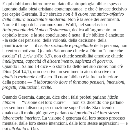
E qui dobbiamo introdurre un dato di antropologia biblica spesso
ignorato dalla pietà cristiana contemporanea, e che è invece decisivo
per capire Geremia. Il לֵב ebraico
non è il cuore romantico-affettivo
della cultura occidentale moderna
. Non è la sede dei sentimenti.
Non è il luogo della commozione. Wolff, nel suo classico
Antropologia dell’Antico Testamento
, dedica all’argomento un
capitolo intero, e la sua conclusione è netta: il לֵב biblico è anzitutto
«la sede del pensiero, della volontà, della decisione, della
pianificazione — il
centro razionale e progettuale
della persona, non
il centro emotivo». Quando Salomone chiede a Dio un “cuore che
ascolta” (לֵב שֹׁמֵעַ, 1Re 3,9), non chiede sensibilità emotiva: chiede
intelligenza, capacità di discernimento, sapienza di governo
.
Quando il Salmo 14 dice «lo stolto ha detto nel suo cuore: non c’è
Dio» (Sal 14,1), non descrive un sentimento ateo: descrive un
giudizio razionale
dell’ateo. Il cuore biblico è la fucina interiore
della persona —
il laboratorio dove si formano pensieri, intenzioni,
progetti, valutazioni, scelte
.
Quando Geremia, dunque, dice che i falsi profeti parlano
ḥăzôn
libbām
— “visione del loro cuore” — non sta dicendo che parlano
per sentimentalismo o per emozione superficiale. Sta dicendo
qualcosa di molto più grave: parlano
del prodotto del loro stesso
laboratorio interiore
. La visione è generata dal loro stesso processo
mentale, dalle loro stesse intenzioni, dalle loro stesse aspirazioni — e
poi
attribuita a Dio
.