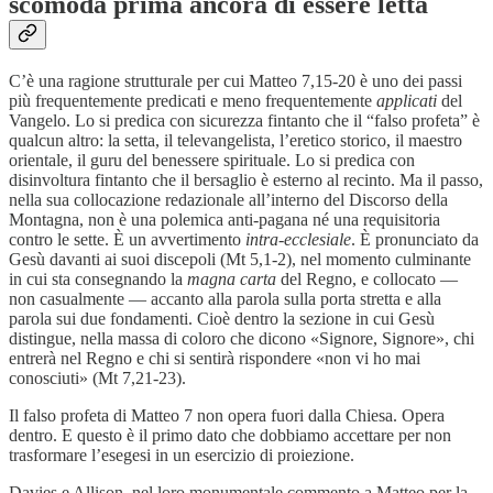
scomoda prima ancora di essere letta
C’è una ragione strutturale per cui Matteo 7,15-20 è uno dei passi
più frequentemente predicati e meno frequentemente
applicati
del
Vangelo. Lo si predica con sicurezza fintanto che il “falso profeta” è
qualcun altro: la setta, il televangelista, l’eretico storico, il maestro
orientale, il guru del benessere spirituale. Lo si predica con
disinvoltura fintanto che il bersaglio è esterno al recinto. Ma il passo,
nella sua collocazione redazionale all’interno del Discorso della
Montagna, non è una polemica anti-pagana né una requisitoria
contro le sette. È un avvertimento
intra-ecclesiale
. È pronunciato da
Gesù davanti ai suoi discepoli (Mt 5,1-2), nel momento culminante
in cui sta consegnando la
magna carta
del Regno, e collocato —
non casualmente — accanto alla parola sulla porta stretta e alla
parola sui due fondamenti. Cioè dentro la sezione in cui Gesù
distingue, nella massa di coloro che dicono «Signore, Signore», chi
entrerà nel Regno e chi si sentirà rispondere «non vi ho mai
conosciuti» (Mt 7,21-23).
Il falso profeta di Matteo 7 non opera fuori dalla Chiesa. Opera
dentro. E questo è il primo dato che dobbiamo accettare per non
trasformare l’esegesi in un esercizio di proiezione.
Davies e Allison, nel loro monumentale commento a Matteo per la