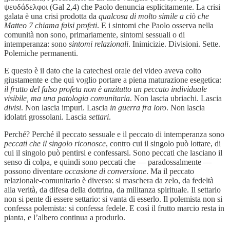
ψευδάδελφοι (Gal 2,4) che Paolo denuncia esplicitamente. La crisi
galata è una crisi prodotta da
qualcosa di molto simile a ciò che
Matteo 7 chiama falsi profeti
. E i sintomi che Paolo osserva nella
comunità non sono, primariamente, sintomi sessuali o di
intemperanza: sono
sintomi relazionali
. Inimicizie. Divisioni. Sette.
Polemiche permanenti.
E questo è il dato che la catechesi orale del video aveva colto
giustamente e che qui voglio portare a piena maturazione esegetica:
il frutto del falso profeta non è anzitutto un peccato individuale
visibile, ma una patologia comunitaria
. Non lascia ubriachi. Lascia
divisi
. Non lascia impuri. Lascia
in guerra fra loro
. Non lascia
idolatri grossolani. Lascia
settari
.
Perché? Perché il peccato sessuale e il peccato di intemperanza sono
peccati che il singolo riconosce
, contro cui il singolo può lottare, di
cui il singolo può pentirsi e confessarsi. Sono peccati che lasciano il
senso di colpa, e quindi sono peccati che — paradossalmente —
possono diventare
occasione di conversione
. Ma il peccato
relazionale-comunitario è diverso: si maschera da zelo, da fedeltà
alla verità, da difesa della dottrina, da militanza spirituale. Il settario
non si pente di essere settario: si vanta di esserlo. Il polemista non si
confessa polemista: si confessa fedele. E così il frutto marcio resta in
pianta, e l’albero continua a produrlo.