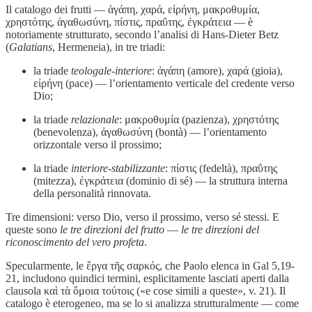
Il catalogo dei frutti — ἀγάπη, χαρά, εἰρήνη, μακροθυμία,
χρηστότης, ἀγαθωσύνη, πίστις, πραΰτης, ἐγκράτεια — è
notoriamente strutturato, secondo l’analisi di Hans-Dieter Betz
(
Galatians
, Hermeneia), in tre triadi:
la triade
teologale-interiore
: ἀγάπη (amore), χαρά (gioia),
εἰρήνη (pace) — l’orientamento verticale del credente verso
Dio;
la triade
relazionale
: μακροθυμία (pazienza), χρηστότης
(benevolenza), ἀγαθωσύνη (bontà) — l’orientamento
orizzontale verso il prossimo;
la triade
interiore-stabilizzante
: πίστις (fedeltà), πραΰτης
(mitezza), ἐγκράτεια (dominio di sé) — la struttura interna
della personalità rinnovata.
Tre dimensioni: verso Dio, verso il prossimo, verso sé stessi. E
queste sono
le tre direzioni del frutto
—
le tre direzioni del
riconoscimento del vero profeta
.
Specularmente, le ἔργα τῆς σαρκός, che Paolo elenca in Gal 5,19-
21, includono quindici termini, esplicitamente lasciati aperti dalla
clausola καὶ τὰ ὅμοια τούτοις («e cose simili a queste», v. 21). Il
catalogo è eterogeneo, ma se lo si analizza strutturalmente — come