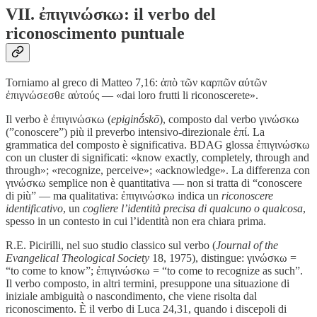
VII. ἐπιγινώσκω: il verbo del
riconoscimento puntuale
Torniamo al greco di Matteo 7,16: ἀπὸ τῶν καρπῶν αὐτῶν
ἐπιγνώσεσθε αὐτούς — «dai loro frutti li riconoscerete».
Il verbo è ἐπιγινώσκω (
epiginṓskō
), composto dal verbo γινώσκω
(”conoscere”) più il preverbo intensivo-direzionale ἐπί. La
grammatica del composto è significativa. BDAG glossa ἐπιγινώσκω
con un cluster di significati: «know exactly, completely, through and
through»; «recognize, perceive»; «acknowledge». La differenza con
γινώσκω semplice non è quantitativa — non si tratta di “conoscere
di più” — ma qualitativa: ἐπιγινώσκω indica un
riconoscere
identificativo
, un
cogliere l’identità precisa di qualcuno o qualcosa
,
spesso in un contesto in cui l’identità non era chiara prima.
R.E. Picirilli, nel suo studio classico sul verbo (
Journal of the
Evangelical Theological Society
18, 1975), distingue: γινώσκω =
“to come to know”; ἐπιγινώσκω = “to come to recognize as such”.
Il verbo composto, in altri termini, presuppone una situazione di
iniziale ambiguità o nascondimento, che viene risolta dal
riconoscimento. È il verbo di Luca 24,31, quando i discepoli di