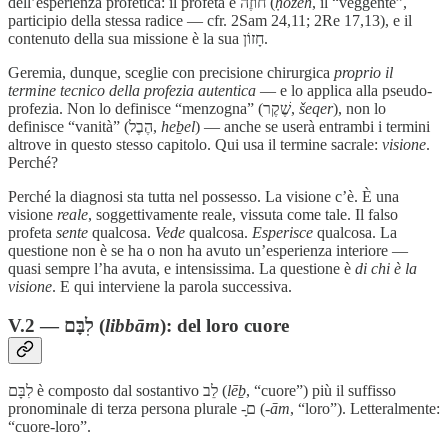
dell’esperienza profetica: il profeta è חוֹזֶה (
ḥōzeh
, il “veggente”,
participio della stessa radice — cfr. 2Sam 24,11; 2Re 17,13), e il
contenuto della sua missione è la sua חָזוֹן.
Geremia, dunque, sceglie con precisione chirurgica
proprio il
termine tecnico della profezia autentica
— e lo applica alla pseudo-
profezia. Non lo definisce “menzogna” (שֶׁקֶר,
šeqer
), non lo
definisce “vanità” (הֶבֶל,
heḇel
) — anche se userà entrambi i termini
altrove in questo stesso capitolo. Qui usa il termine sacrale:
visione
.
Perché?
Perché la diagnosi sta tutta nel possesso. La visione c’è. È una
visione
reale
, soggettivamente reale, vissuta come tale. Il falso
profeta
sente
qualcosa.
Vede
qualcosa.
Esperisce
qualcosa. La
questione non è se ha o non ha avuto un’esperienza interiore —
quasi sempre l’ha avuta, e intensissima. La questione è
di chi è la
visione
. E qui interviene la parola successiva.
V.2 — לִבָּם (
libbām
): del loro cuore
לִבָּם è composto dal sostantivo לֵב (
lēḇ
, “cuore”) più il suffisso
pronominale di terza persona plurale -ָם (
-ām
, “loro”). Letteralmente:
“cuore-loro”.