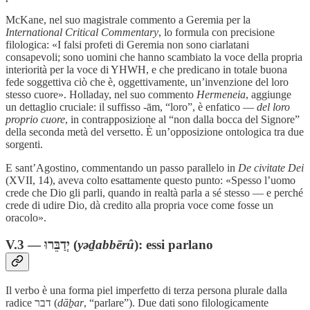
McKane, nel suo magistrale commento a Geremia per la
International Critical Commentary
, lo formula con precisione
filologica: «I falsi profeti di Geremia non sono ciarlatani
consapevoli; sono uomini che hanno scambiato la voce della propria
interiorità per la voce di YHWH, e che predicano in totale buona
fede soggettiva ciò che è, oggettivamente, un’invenzione del loro
stesso cuore». Holladay, nel suo commento
Hermeneia
, aggiunge
un dettaglio cruciale: il suffisso -ām, “loro”, è enfatico —
del loro
proprio cuore
, in contrapposizione al “non dalla bocca del Signore”
della seconda metà del versetto. È un’opposizione ontologica tra due
sorgenti.
E sant’Agostino, commentando un passo parallelo in
De civitate Dei
(XVII, 14), aveva colto esattamente questo punto: «Spesso l’uomo
crede che Dio gli parli, quando in realtà parla a sé stesso — e perché
crede di udire Dio, dà credito alla propria voce come fosse un
oracolo».
V.3 — יְדַבֵּרוּ (
yəḏabbērû
): essi parlano
Il verbo è una forma piel imperfetto di terza persona plurale dalla
radice דבר (
dāḇar
, “parlare”). Due dati sono filologicamente