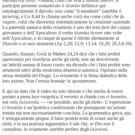
οἰκουμένην ὅλην, «Satana, colui che svia il mondo intero». Il
participio presente sostantivato ὁ πλανῶν definisce qui
ontologicamente il diavolo: non come “il mentitore” (sarebbe ὁ
ψεύστης, e Gv 8,44 lo chiama anche così) ma come
colui che fa
vagare
, colui che disorienta sistematicamente la creazione razionale.
La paternità satanica dello sviamento è uno dei
temi forti
del corpus
giovanneo e dell’Apocalisse: il verbo πλανάω ricorre otto volte
nell’Apocalisse, e in cinque di queste è riferito direttamente al
Diavolo o ai suoi strumenti (Ap 2,20; 12,9; 13,14; 19,20; 20,3.8.10).
Quando, dunque, Gesù in Matteo 24,24 dice che i falsi profeti
opereranno per πλανῆσαι anche gli eletti, non sta descrivendo
un’attività umana di basso conio: sta dicendo che i falsi profeti sono
strumenti attivi della medesima dinamica satanica
. Operano nella
stessa modalità del Drago. Lo sviamento è la firma diabolica della
loro azione. Non l’eresia frontale: lo
spostamento
.
E qui un dato che il video ha solo sfiorato e che merita di essere
portato a piena luce esegetica: il versetto si chiude con εἰ δυνατόν,
καὶ τοὺς ἐκλεκτούς — «se possibile, anche gli eletti». L’espressione
εἰ δυνατόν è un’ipotetica condizionale che presuppone un’azione
tentata ma non necessariamente conclusa. La grammatica greca, qui,
è teologicamente pregna: il falso profeta
tenta
di sviare anche gli
eletti, e la sua potenza ingannatrice è tale che,
se Dio non li
custodisse
, lo sviamento sarebbe perfino degli ἐκλεκτοί.