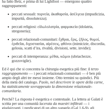
ha fatto Betz, e prima di lui Lightfoot — emergono quattro
raggruppamenti:
peccati sessuali: πορνεία, ἀκαθαρσία, ἀσέλγεια (impudicizia,
impurità, dissolutezza);
peccati religiosi: εἰδωλολατρία, φαρμακεία (idolatria,
stregoneria);
peccati relazionali-comunitari: ἔχθραι, ἔρις, ζῆλος, θυμοί,
ἐριθεῖαι, διχοστασίαι, αἱρέσεις, φθόνοι (inimicizie, discordia,
gelosia, scatti d’ira, rivalità, divisioni, sette, invidie);
peccati di intemperanza: μέθαι, κῶμοι (ubriachezze,
gozzoviglie).
Ed è qui che si concentra la chirurgia esegetica più fine: il
terzo
raggruppamento
— i peccati relazionali-comunitari — è ben più
ampio degli altri tre messi insieme. Otto termini su quindici. Più
della metà del catalogo.
Paolo, nel descrivere le opere della carne,
ha statisticamente sovrappesato la dimensione relazionale-
comunitaria
.
Perché? La risposta è esegetica e contestuale. La lettera ai Galati è
scritta per una comunità
lacerata da maestri infiltrati
— i
giudaizzanti, i predicatori di un altro vangelo (Gal 1,6-9), gli