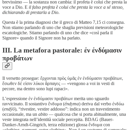
brevissimo — la sostanza non cambia: il profeta è colui che presta la
voce a Dio. E
il falso profeta è colui che presta la voce a sé stesso,
dichiarando di prestarla a Dio
.
Questa è la prima diagnosi che il greco di Matteo 7,15 ci consegna.
Non stiamo parlando di uno che sbaglia previsioni meteorologiche
escatologiche. Stiamo parlando di uno che dice «così parla il
Signore» quando il Signore non ha parlato.
III. La metafora pastorale: ἐν ἐνδύμασιν
προβάτων
Il versetto prosegue: ἔρχονται πρὸς ὑμᾶς ἐν ἐνδύμασιν προβάτων,
ἔσωθεν δέ εἰσιν λύκοι ἅρπαγες — «vengono a voi in vesti di
pecore, ma dentro sono lupi rapaci».
L’espressione ἐν ἐνδύμασιν προβάτων merita uno sguardo
ravvicinato. Il sostantivo ἔνδυμα (
éndyma
) deriva dal verbo ἐνδύω
(
endýō
), “rivestire, vestire addosso”: indica non un travestimento
occasionale, ma un
abito
— qualcosa che si porta abitualmente, una
veste integrata nell’identità sociale percepita. BDAG (Bauer-
Danker-Arndt-Gingrich, terza edizione) glossa ἔνδυμα con
«clothing, garment, outer clothing». Non è un costume di carnevale: