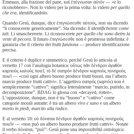
Emmaus, alla frazione del pane, καὶ ἐπέγνωσαν αὐτόν — «e lo
riconobbero». Non lo videro per la prima volta: lo videro
per quello
che era
, identificandolo.
Quando Gesù, dunque, dice ἐπιγνώσεσθε αὐτούς, non sta dicendo
“li conoscerete genericamente”. Sta dicendo:
li identificherete come
tali
. Li smaschererete. Li riconoscerete
per quello che sono dietro la
veste di pecora
. Il futuro ἐπιγνώσεσθε non è promessa indefinita: è
garanzia che il criterio dei frutti
funziona
— produce identificazione
precisa.
E il criterio è duplice e simmetrico, perché Gesù lo articola al
versetto 17 con l’analogia botanica: οὕτως πᾶν δένδρον ἀγαθὸν
καρποὺς καλοὺς ποιεῖ, τὸ δὲ σαπρὸν δένδρον καρποὺς πονηροὺς
ποιεῖ — «così ogni albero buono produce frutti buoni, ma l’albero
marcio produce frutti cattivi». L’aggettivo σαπρός (
saprós
) non è
semplicemente “cattivo”: significa letteralmente “marcio, putrido, in
decomposizione”. BDAG lo glossa con «decayed, rotten».
L’opposizione, dunque, non è tra “buono” e “cattivo” come
categorie morali astratte: è tra un albero
vivo e sano
e un albero
morto in piedi, marcito alla radice
.
E al versetto 18: οὐ δύναται δένδρον ἀγαθὸν καρποὺς πονηροὺς
ποιεῖν — «non può un albero buono produrre frutti cattivi». Notate
il verbo δύναται, “può”: Gesù pone una
impossibilità ontologica
.