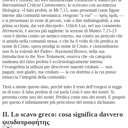
International Critical Commentary
, lo scrivono con asciuttezza
filologica: «I falsi profeti, in Mt 7,15, sono presentati come figure
interne alla comunità messianica; vengono “a voi” — πρὸς ὑμᾶς —
e si presentano in veste di pecore, vale a dire indistinguibili, a una
prima occhiata, dai veri discepoli». Ulrich Luz, nel suo commento
Hermeneia
, è ancora più tagliente: la sezione di Matteo 7,15-23
«non è diretta contro un nemico esterno, ma contro un pericolo che
si annida nella comunità stessa, e che ha il volto di chi predica in
nome di Cristo, opera prodigi in nome di Cristo, e cionondimeno
non fa la volontà del Padre». Raymond Brown, nella sua
Introduction to the New Testament
, osserva che «la categoria
matteana del falso profeta è ecclesiologicamente interna:
l’evangelista la utilizza per descrivere maestri cristiani — non
pagani, non giudei, ma cristiani — la cui dottrina o la cui prassi
minaccia l’integrità della comunità».
Tieni a mente questo dato, perché tutto il resto dell’esegesi si regge
su di esso: il falso profeta di cui parla Gesù è uno dei nostri. Si
presenta come uno dei nostri. Predica come uno dei nostri. E proprio
per questo è infinitamente più pericoloso del nemico dichiarato.
II. Lo scavo greco: cosa significa davvero
ψευδοπροφήτης