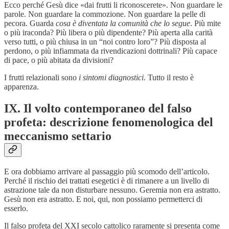
Ecco perché Gesù dice «dai frutti li riconoscerete». Non guardare le
parole. Non guardare la commozione. Non guardare la pelle di
pecora. Guarda
cosa è diventata la comunità che lo segue
. Più mite
o più iraconda? Più libera o più dipendente? Più aperta alla carità
verso tutti, o più chiusa in un “noi contro loro”? Più disposta al
perdono, o più infiammata da rivendicazioni dottrinali? Più capace
di pace, o più abitata da divisioni?
I frutti relazionali sono
i sintomi diagnostici
. Tutto il resto è
apparenza.
IX. Il volto contemporaneo del falso
profeta: descrizione fenomenologica del
meccanismo settario
E ora dobbiamo arrivare al passaggio più scomodo dell’articolo.
Perché il rischio dei trattati esegetici è di rimanere a un livello di
astrazione tale da non disturbare nessuno. Geremia non era astratto.
Gesù non era astratto. E noi, qui, non possiamo permetterci di
esserlo.
Il falso profeta del XXI secolo cattolico raramente si presenta come