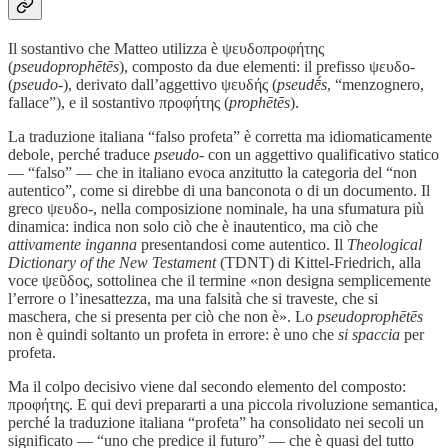
Il sostantivo che Matteo utilizza è ψευδοπροφήτης
(
pseudoprophētēs
), composto da due elementi: il prefisso ψευδο-
(
pseudo-
), derivato dall’aggettivo ψευδής (
pseudḗs
, “menzognero,
fallace”), e il sostantivo προφήτης (
prophētēs
).
La traduzione italiana “falso profeta” è corretta ma idiomaticamente
debole, perché traduce
pseudo-
con un aggettivo qualificativo statico
— “falso” — che in italiano evoca anzitutto la categoria del “non
autentico”, come si direbbe di una banconota o di un documento. Il
greco ψευδο-, nella composizione nominale, ha una sfumatura più
dinamica: indica non solo ciò che è inautentico, ma ciò che
attivamente inganna
presentandosi come autentico. Il
Theological
Dictionary of the New Testament
(TDNT) di Kittel-Friedrich, alla
voce ψεῦδος, sottolinea che il termine «non designa semplicemente
l’errore o l’inesattezza, ma una falsità che si traveste, che si
maschera, che si presenta per ciò che non è». Lo
pseudoprophētēs
non è quindi soltanto un profeta in errore: è uno che
si spaccia
per
profeta.
Ma il colpo decisivo viene dal secondo elemento del composto:
προφήτης. E qui devi prepararti a una piccola rivoluzione semantica,
perché la traduzione italiana “profeta” ha consolidato nei secoli un
significato — “uno che predice il futuro” — che è quasi del tutto