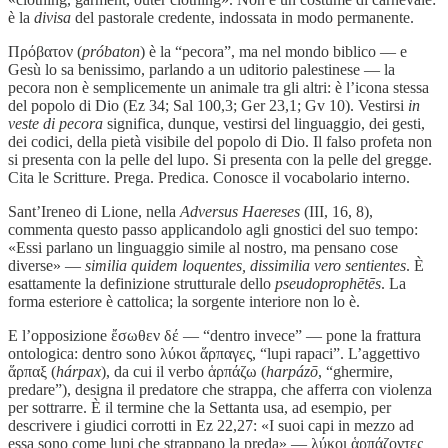
è la
divisa
del pastorale credente, indossata in modo permanente.
Πρόβατον (
próbaton
) è la “pecora”, ma nel mondo biblico — e
Gesù lo sa benissimo, parlando a un uditorio palestinese — la
pecora non è semplicemente un animale tra gli altri: è l’icona stessa
del popolo di Dio (Ez 34; Sal 100,3; Ger 23,1; Gv 10). Vestirsi
in
veste di pecora
significa, dunque, vestirsi del linguaggio, dei gesti,
dei codici, della pietà visibile del popolo di Dio. Il falso profeta non
si presenta con la pelle del lupo. Si presenta con la pelle del gregge.
Cita le Scritture. Prega. Predica. Conosce il vocabolario interno.
Sant’Ireneo di Lione, nella
Adversus Haereses
(III, 16, 8),
commenta questo passo applicandolo agli gnostici del suo tempo:
«Essi parlano un linguaggio simile al nostro, ma pensano cose
diverse» —
similia quidem loquentes, dissimilia vero sentientes
. È
esattamente la definizione strutturale dello
pseudoprophētēs
. La
forma esteriore è cattolica; la sorgente interiore non lo è.
E l’opposizione ἔσωθεν δέ — “dentro invece” — pone la frattura
ontologica: dentro sono λύκοι ἅρπαγες, “lupi rapaci”. L’aggettivo
ἅρπαξ (
hárpax
), da cui il verbo ἁρπάζω (
harpázō
, “ghermire,
predare”), designa il predatore che strappa, che afferra con violenza
per sottrarre. È il termine che la Settanta usa, ad esempio, per
descrivere i giudici corrotti in Ez 22,27: «I suoi capi in mezzo ad
essa sono come lupi che strappano la preda» — λύκοι ἁρπάζοντες