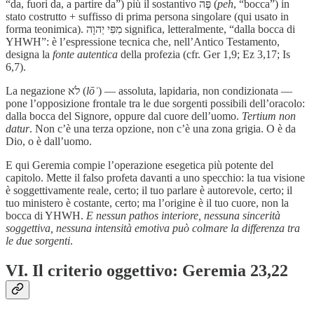
“da, fuori da, a partire da”) più il sostantivo פֶּה (
peh
, “bocca”) in
stato costrutto + suffisso di prima persona singolare (qui usato in
forma teonimica). מִפִּי יְהוָה significa, letteralmente, “dalla bocca di
YHWH”: è l’espressione tecnica che, nell’Antico Testamento,
designa la
fonte autentica
della profezia (cfr. Ger 1,9; Ez 3,17; Is
6,7).
La negazione לֹא (
lōʾ
) — assoluta, lapidaria, non condizionata —
pone l’opposizione frontale tra le due sorgenti possibili dell’oracolo:
dalla bocca del Signore, oppure dal cuore dell’uomo.
Tertium non
datur
. Non c’è una terza opzione, non c’è una zona grigia. O è da
Dio, o è dall’uomo.
E qui Geremia compie l’operazione esegetica più potente del
capitolo. Mette il falso profeta davanti a uno specchio: la tua visione
è soggettivamente reale, certo; il tuo parlare è autorevole, certo; il
tuo ministero è costante, certo; ma l’origine è il tuo cuore, non la
bocca di YHWH.
E nessun pathos interiore, nessuna sincerità
soggettiva, nessuna intensità emotiva può colmare la differenza tra
le due sorgenti
.
VI. Il criterio oggettivo: Geremia 23,22