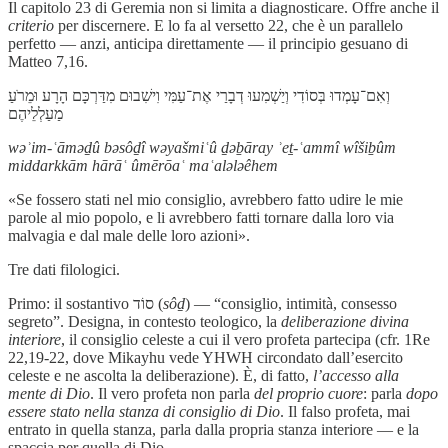
Il capitolo 23 di Geremia non si limita a diagnosticare. Offre anche il
criterio
per discernere. E lo fa al versetto 22, che è un parallelo
perfetto — anzi, anticipa direttamente — il principio gesuano di
Matteo 7,16.
וְאִם־עָמְדוּ בְּסוֹדִי וְיַשְׁמִעוּ דְבָרַי אֶת־עַמִּי וִישִׁבוּם מִדַּרְכָּם הָרָע וּמֵרֹעַ
מַעַלְלֵיהֶם
wəʾim-ʿāməḏû bəsôḏî wəyašmiʿû ḏəḇāray ʾeṯ-ʿammî wîšiḇûm
middarkkām hārāʿ ûmērōaʿ maʿalələêhem
«Se fossero stati nel mio consiglio, avrebbero fatto udire le mie
parole al mio popolo, e li avrebbero fatti tornare dalla loro via
malvagia e dal male delle loro azioni».
Tre dati filologici.
Primo: il sostantivo סוֹד (
sôḏ
) — “consiglio, intimità, consesso
segreto”. Designa, in contesto teologico, la
deliberazione divina
interiore
, il consiglio celeste a cui il vero profeta partecipa (cfr. 1Re
22,19-22, dove Mikayhu vede YHWH circondato dall’esercito
celeste e ne ascolta la deliberazione). È, di fatto,
l’accesso alla
mente di Dio
. Il vero profeta non parla
del proprio cuore
: parla
dopo
essere stato nella stanza di consiglio di Dio
. Il falso profeta, mai
entrato in quella stanza, parla dalla propria stanza interiore — e la
spaccia per quella di Dio.