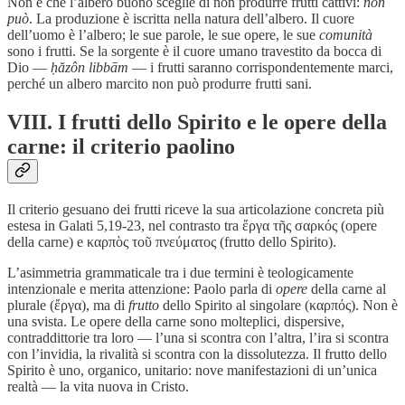
Non è che l’albero buono sceglie di non produrre frutti cattivi:
non
può
. La produzione è iscritta nella natura dell’albero. Il cuore
dell’uomo è l’albero; le sue parole, le sue opere, le sue
comunità
sono i frutti. Se la sorgente è il cuore umano travestito da bocca di
Dio —
ḥăzôn libbām
— i frutti saranno corrispondentemente marci,
perché un albero marcito non può produrre frutti sani.
VIII. I frutti dello Spirito e le opere della
carne: il criterio paolino
Il criterio gesuano dei frutti riceve la sua articolazione concreta più
estesa in Galati 5,19-23, nel contrasto tra ἔργα τῆς σαρκός (opere
della carne) e καρπὸς τοῦ πνεύματος (frutto dello Spirito).
L’asimmetria grammaticale tra i due termini è teologicamente
intenzionale e merita attenzione: Paolo parla di
opere
della carne al
plurale (ἔργα), ma di
frutto
dello Spirito al singolare (καρπός). Non è
una svista. Le opere della carne sono molteplici, dispersive,
contraddittorie tra loro — l’una si scontra con l’altra, l’ira si scontra
con l’invidia, la rivalità si scontra con la dissolutezza. Il frutto dello
Spirito è uno, organico, unitario: nove manifestazioni di un’unica
realtà — la vita nuova in Cristo.