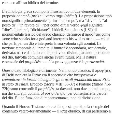
estraneo all’uso biblico del termine.
L’etimologia greca scompone il sostantivo in due elementi: la
preposizione πρό (
pró
) e il verbo φημί (
phēmí
). La preposizione πρό
non significa primariamente “prima nel tempo”, ma “davanti”, “al
posto di”, “in favore di”, “per conto di”; il verbo φημί significa
“dire”, “parlare”, “dichiarare”. Liddell-Scott-Jones (LSJ), il
monumentale lessico del greco classico, definisce il προφήτης come
«one who speaks for a god and interprets his will to man» — colui
che parla per un dio e interpreta la sua volontà agli uomini. La
nozione temporale di “predire il futuro” è secondaria, accidentale,
derivata: nasce dal fatto che il portavoce divino, parlando per conto
del dio, talvolta comunica anche eventi futuri. Ma la natura
essenziale del
prophētēs
non è la pre-veggenza: è la
portavocità
.
Questo dato filologico è dirimente. Nel mondo classico, il προφήτης
di Delfi non era la Pizia: era
il sacerdote che interpretava e
comunicava in forma intelligibile gli oracoli pronunciati dalla Pizia
in stato di estasi
. Erodoto (
Storie
VIII, 36-37) e Platone (
Timeo
71e-
72b) sono concordi: il
prophētēs
sta davanti, non davanti nel tempo,
ma davanti agli uomini,
al posto del dio
, per consegnare la parola
del dio. È una funzione di rappresentanza, non di divinazione.
Quando il Nuovo Testamento eredita questa parola e la riempie del
contenuto vetero-testamentario — il נָבִיא ebraico, di cui parleremo a