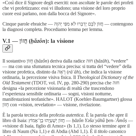
«Così dice il Signore degli eserciti: non ascoltate le parole dei profeti
che vi profetizzano: essi vi illudono; una visione del loro proprio
cuore essi parlano, non dalla bocca del Signore».
Cinque parole ebraiche — חֲזוֹן לִבָּם יְדַבֵּרוּ לֹא מִפִּי יְהוָה — contengono
la diagnosi completa. Procediamo lemma per lemma.
V.1 — חֲזוֹן (
ḥăzôn
): la visione
Il sostantivo חָזוֹן (
ḥāzôn
) deriva dalla radice חזה (
ḥāzāh
), “vedere”
— ma con una sfumatura tecnica precisa: si tratta del “vedere” della
visione profetica, distinto da רָאָה (
rāʾāh
), che indica la visione
ordinaria, la percezione visiva fisica. Il
Theological Dictionary of the
Old Testament
(TDOT, vol. IV, pp. 280-290) precisa che חזה
designa «la percezione visionaria di realtà che trascendono
l’esperienza sensibile ordinaria — sogni, visioni notturne,
manifestazioni teofaniche». HALOT (Koehler-Baumgartner) glossa
חָזוֹן con «vision, revelation» — visione, rivelazione.
È la parola tecnica della profezia
autentica
. È la parola che apre il
libro di Isaia: חֲזוֹן יְשַׁעְיָהוּ בֶן־אָמוֹץ —
ḥăzôn Yəšaʿyāhû ḇen-ʾĀmôṣ
—
«visione di Isaia, figlio di Amoz» (Is 1,1). Lo stesso termine apre il
libro di Naum (Na 1,1) e di Abdia (Abd 1,1). È il
titolo
canonico