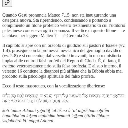
Quando Gesù pronuncia Matteo 7,15, non sta inaugurando una
categoria nuova. Sta riprendendo, condensando e portando a
compimento un filone profetico vetero-testamentario di cui l’uditorio
palestinese conosceva ogni risonanza. Il vertice di questo filone — e
la chiave per leggere Matteo 7 — è Geremia 23.
Il capitolo si apre con un oracolo di giudizio sui pastori d’Israele (vv.
1-4), prosegue con la promessa messianica del germoglio davidico
(vv. 5-8) e si concentra, dal versetto 9 in avanti, in una requisitoria
implacabile contro i falsi profeti del Regno di Giuda. È, di fatto, il
trattato
veterotestamentario sulla falsa profezia. E al suo interno, il
versetto 16 contiene la diagnosi più affilata che la Bibbia abbia mai
prodotto sulla psicologia spirituale del falso profeta.
Ecco il testo masoretico, con la vocalizzazione tiberiense:
כֹּה־אָמַר יְהוָה צְבָאוֹת אַל־תִּשְׁמְעוּ עַל־דִּבְרֵי הַנְּבִאִים הַנִּבְּאִים לָכֶם מַהְבִּלִים
הֵמָּה אֶתְכֶם חֲזוֹן לִבָּם יְדַבֵּרוּ לֹא מִפִּי יְהוָה
kōh-ʾāmar Adonai ṣəḇāʾôṯ ʾal-tišməʿû ʿal-diḇrê hannəḇiʾîm
hannibbəʾîm lāḵem mahbîlîm hēmmâ ʾeṯḵem ḥăzôn libbām
yəḏabbērû lōʾ mippî Adonai